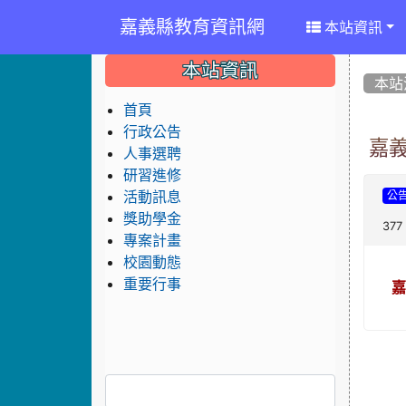
嘉義縣教育資訊網
本站資訊
:::
:::
:::
本站資訊
本站
首頁
行政公告
嘉義
人事選聘
研習進修
活動訊息
公
獎助學金
377
專案計畫
校園動態
重要行事
嘉