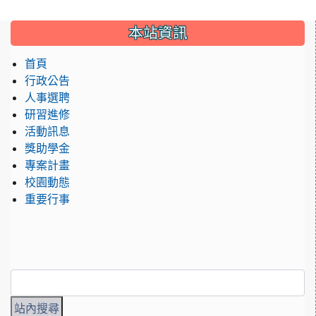
:::
本站資訊
首頁
行政公告
人事選聘
研習進修
活動訊息
獎助學金
專案計畫
校園動態
重要行事