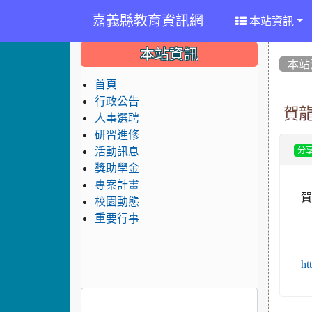
嘉義縣教育資訊網
本站資訊
:::
:::
:::
本站資訊
本站
首頁
行政公告
賀
人事選聘
研習進修
活動訊息
分
獎助學金
專案計畫
賀
校園動態
重要行事
ht