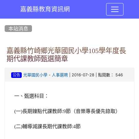
嘉義縣教育資訊網
:::
本站消息
嘉義縣竹崎鄉光華國民小學105學年度長
期代課教師甄選簡章
-
| 2016-07-28 | 點閱數： 546
光華國民小學
人事選聘
公告
一、甄選科目：
(
一
)
長期鐘點代課教師
:9
節（音樂專長優先錄取）
(
二
)
輔導減課長期代課教師
:4
節