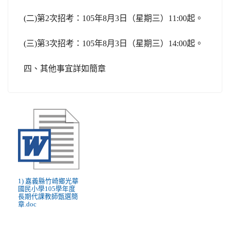
(
二
)
第
2
次招考：
105
年
8
月
3
日（星期三）
11:00
起。
(
三
)
第
3
次招考：
105
年
8
月
3
日（星期三）
14:00
起。
四、其他事宜詳如簡章
1) 嘉義縣竹崎鄉光華
國民小學105學年度
長期代課教師甄選簡
章.doc