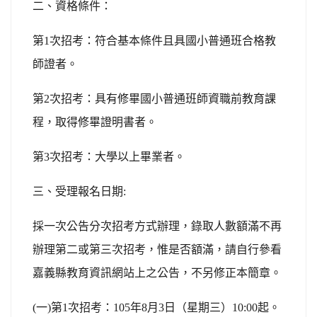
二、資格條件：
第
1
次招考：符合基本條件且具國小普通班合格教
師證者。
第
2
次招考：具有修畢國小普通班師資職前教育課
程，取得修畢證明書者。
第
3
次招考：大學以上畢業者。
三、受理報名日期
:
採一次公告分次招考方式辦理，錄取人數額滿不再
辦理第二或第三次招考，惟是否額滿，請自行參看
嘉義縣教育資訊網站上之公告，不另修正本簡章。
(
一
)
第
1
次招考：
105
年
8
月
3
日（星期三）
10:00
起。