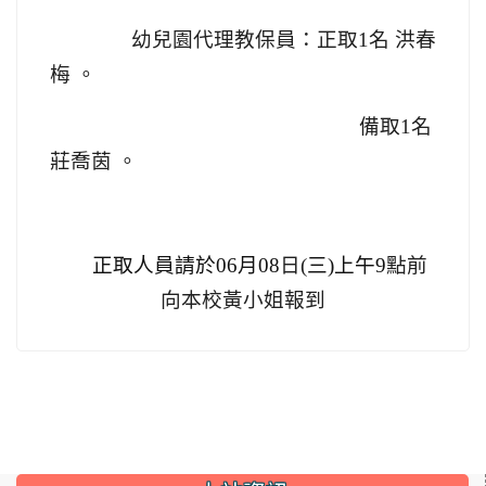
幼兒園代理教保員：正取1名 洪春
梅 。
備取1名
莊喬茵 。
正取人員請於
06月08
日(
三)
上午9
點前
向本校黃小姐報到
:::