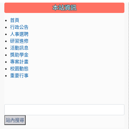
:::
本站資訊
首頁
行政公告
人事選聘
研習進修
活動訊息
獎助學金
專案計畫
校園動態
重要行事