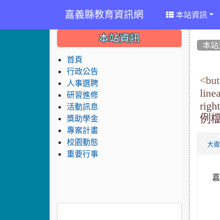
嘉義縣教育資訊網
本站資訊
:::
:::
:::
本站資訊
本站
首頁
行政公告
<but
人事選聘
line
研習進修
rig
活動訊息
例
獎助學金
專案計畫
校園動態
大
重要行事
嘉