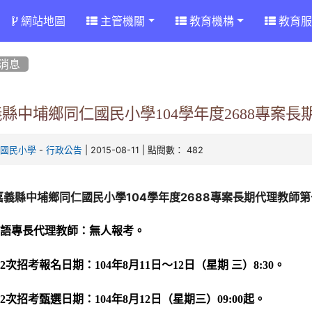
網站地圖
主管機關
教育機構
教育服
消息
縣中埔鄉同仁國民小學104學年度2688專案
-
| 2015-08-11 | 點閱數： 482
仁國民小學
行政公告
嘉義縣中埔鄉同仁國民小學104學年度2688專案長期代理教師
英語專長代理教師：無人報考。
第
2
次招考報名日期：
104
年
8
月11日～
12
日（星期 三）
8:30
。
第
2
次招考
甄選日期
：
104
年
8
月
12
日（星期三）
09:00
起。