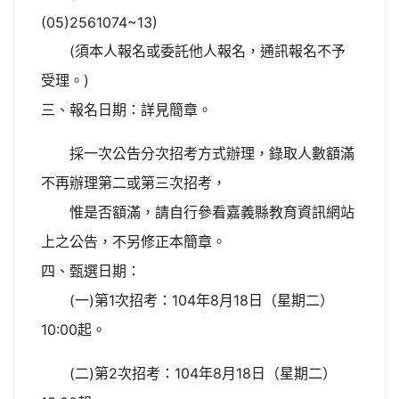
(05)2561074~13)
(
須本人報名或委託他人報名，通訊報名不予
)
受理。
三、報名日期：詳見簡章。
採一次公告分次招考方式辦理，錄取人數額滿
不再辦理第二或第三次招考，
惟是否額滿，請自行參看嘉義縣教育資訊網站
上之公告，不另修正本簡章。
四、甄選日期：
(
)
1
104
8
18
一
第
次招考：
年
月
日（星期二）
10:00
起。
(
)
2
104
8
18
二
第
次招考：
年
月
日（星期二）