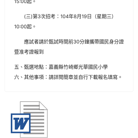
15:00
起。
(
)
3
104
8
19
三
第
次招考：
年
月
日（星期三）
10:00
起。
30
應試者請於甄試時間前
分鐘攜帶國民身分證
暨准考證報到
五、甄選地點：嘉義縣竹崎鄉光華國民小學
六、其他事項：請詳閱簡章並自行下載報名填寫。