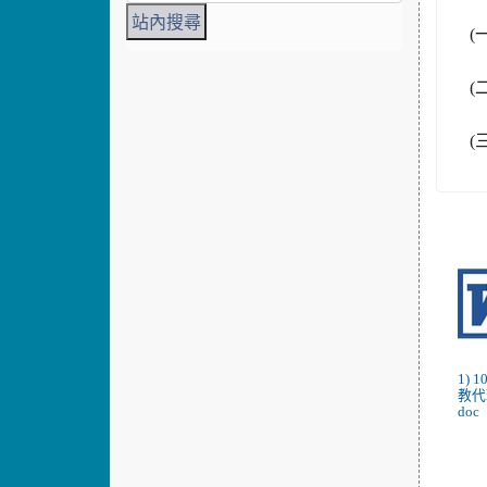
(
(
(
1)
教代
doc