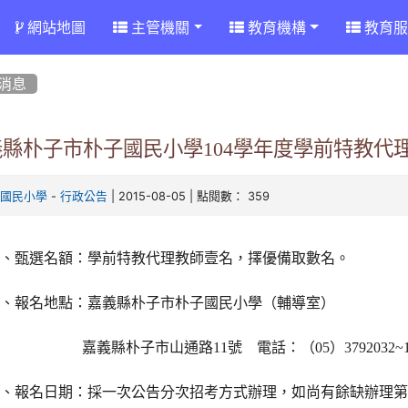
網站地圖
主管機關
教育機構
教育服
消息
義縣朴子市朴子國民小學104學年度學前特教代
-
| 2015-08-05 | 點閱數： 359
子國民小學
行政公告
一、甄選名額：學前特教代理教師壹名，擇優備取數名。
二、報名地點：嘉義縣朴子市朴子國民小學（輔導室）
嘉義縣朴子市山通路
11
號 電話：（
05
）
3792032~
三、報名日期：採一次公告分次招考方式辦理，如尚有餘缺辦理