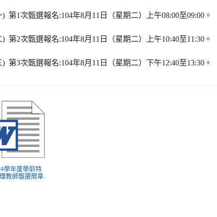
一
)
第
1
次甄選報名
:104
年
8
月
11
日（星期二）上午
08:00
至
09:00
。
二
)
第
2
次甄選報名
:104
年
8
月
11
日（星期二）上午
10:40
至
11:30
。
三
)
第
3
次甄選報名
:104
年
8
月
11
日（星期二）下午
12:40
至
13:30
。
 104學年度學前特
理教師甄選簡章.