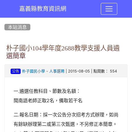
嘉義縣教育資訊網
:::
本站消息
朴子國小104學年度2688教學支援人員遴
選簡章
-
| 2015-08-05 | 點閱數： 554
朴子國民小學
人事選聘
公告
一.遴選任教科目、節數及名額：
閩南語老師正取2名，備取若干名
二.報名日期：採一次公告分次招考方式辦理，如尚
有餘缺辦理第二或第三次甄選，不另修正本簡章。