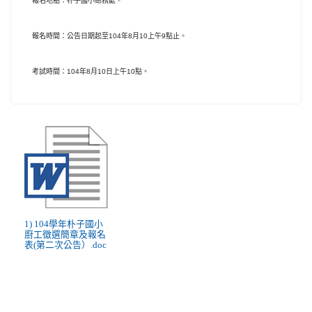
。
報名地點：朴子國小總務處
報名時間：公告日期起至
104
年
8
月
10
上午
9
點止。
考試時間：
104
年
8
月
10
日上午
10
點。
1) 104學年朴子國小
廚工徵選簡章及報名
表(第二次公告）.doc