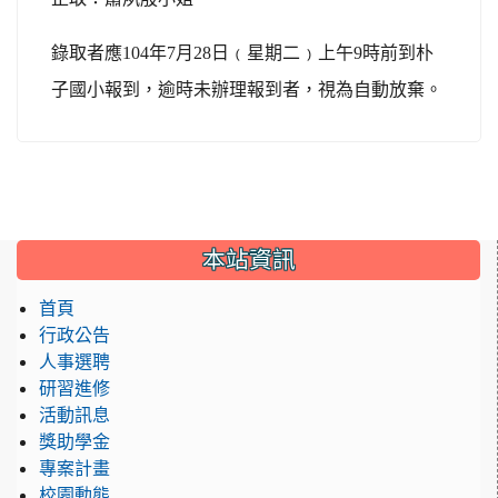
錄取者應
104
年
7
月
28
日﹙星期二﹚上午
9
時前到朴
子國小報到，逾時未辦理報到者，視為自動放棄。
本站資訊
首頁
行政公告
人事選聘
研習進修
活動訊息
獎助學金
專案計畫
校園動態