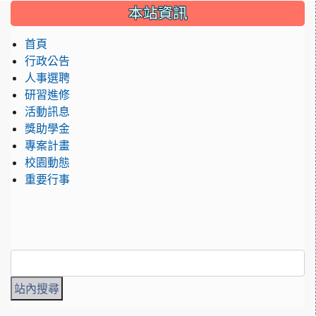
:::
本站資訊
首頁
行政公告
人事選聘
研習進修
活動訊息
獎助學金
專案計畫
校園動態
重要行事