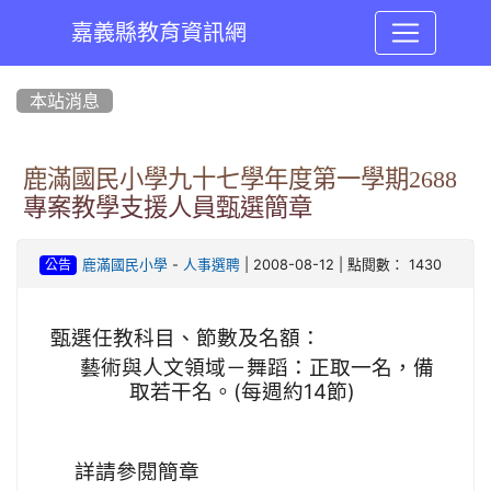
嘉義縣教育資訊網
:::
本站消息
鹿滿國民小學九十七學年度第一學期2688
專案教學支援人員甄選簡章
-
| 2008-08-12 | 點閱數： 1430
鹿滿國民小學
人事選聘
公告
甄選任教科目、節數及
名額
：
藝術與人文領域－舞蹈：正取一名，備
取若干名。
(每週約14節)
詳請參閱簡章