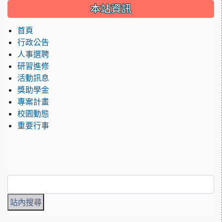
:::
本站資訊
首頁
行政公告
人事選聘
研習進修
活動訊息
獎助學金
專案計畫
校園動態
重要行事