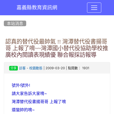
嘉義縣教育資訊網
:::
本站消息
認真的替代役最帥氣 !! 灣潭替代役書揚哥
哥 上報了唷~~灣潭國小替代役協助學校推
廣校內閱讀表現績優 聯合報採訪報導
-
| 2009-03-20 | 點閱數： 1931
訪客
校園動態
分享
號外!號外!
請大家告訴大家唷~
灣潭替代役書揚哥哥 上報了唷
還蠻帥的唷~