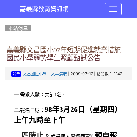
嘉義縣教育資訊網
:::
本站消息
嘉義縣文昌國小97年短期促進就業措施－
國民小學弱勢學生照顧甄試公告
-
| 2009-03-17 | 點閱數： 1147
文昌國民小學
人事選聘
公告
一.需求人數：共計
1
名。
98
年3月26日
（星期四）
二.
報名日期：
上午九時至下午
四時止。
親自報
備妥個人學經歷資料