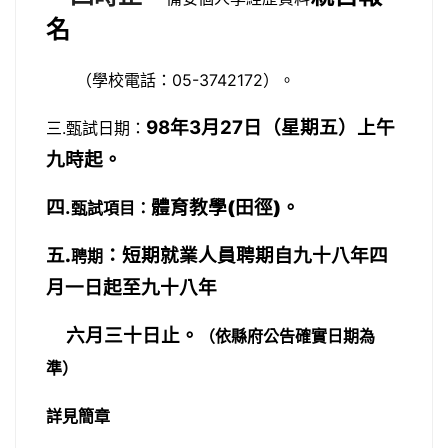
名
（學校電話：05-3742172）。
98
年3月27日
（星期五）
上午
三.
甄試日期：
九時起。
四.
體育教學(田徑)。
甄試項目：
五.
：短期就業人員
聘期自九十八年四
聘期
月一日起至
九十八年
六月三十日止
。
（依縣府公告確實日期為
準）
詳見簡章