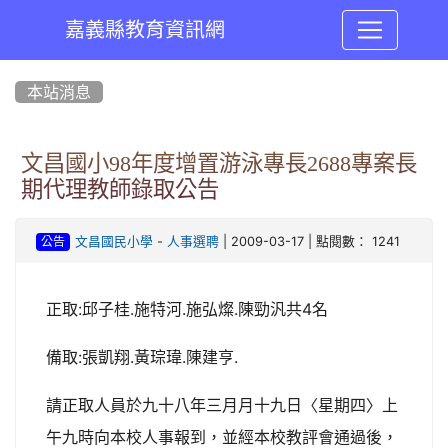
嘉義縣教育資訊網
:::
本站消息
文昌國小98年度增置游泳專長2688專案長
期代理教師錄取公告
-
| 2009-03-17 | 點閱數： 1241
文昌國民小學
人事選聘
公告
正取:邱子桂.施特河.施弘燦.陳勁汎共4名
備取:張凱翔.黃琮瑋.陳建亨.
請正取人員於九十八年三月月十九日〈星期四〉上
午九時向本校人事報到，並經本校教評會通過後，