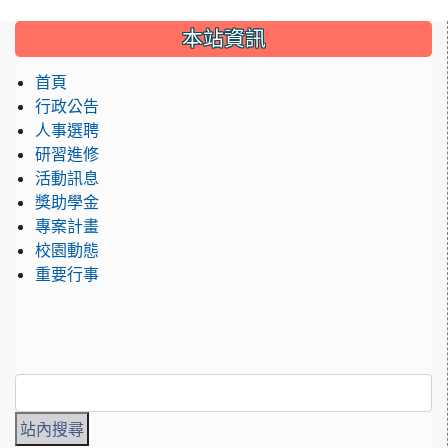
:::
本站資訊
首頁
行政公告
人事選聘
研習進修
活動訊息
獎助學金
專案計畫
校園動態
重要行事