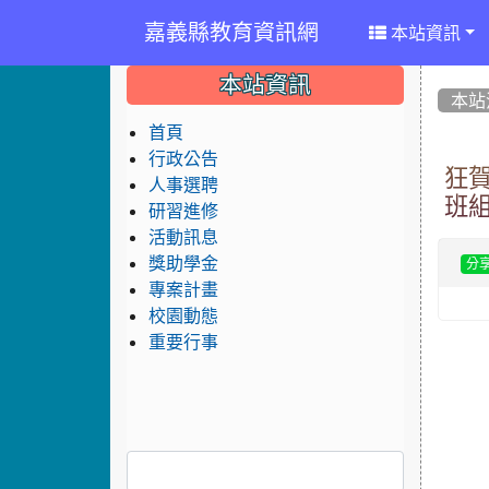
嘉義縣教育資訊網
本站資訊
:::
:::
:::
本站資訊
本站
首頁
行政公告
狂
人事選聘
班
研習進修
活動訊息
獎助學金
分
專案計畫
校園動態
重要行事