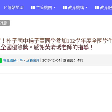
網站地圖
主管機關
教育機構
教育服
消息
賀！朴子國中楊子萱同學參加102學年度全國學
組全國優等獎。感謝黃清琇老師的指導！
-
| 2013-12-04 | 點閱數： 495
梅北國民小學
活動訊息
享