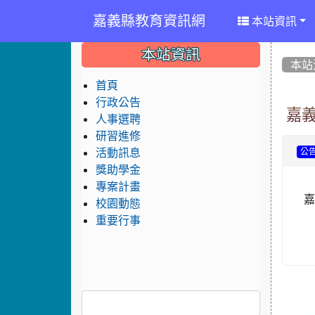
嘉義縣教育資訊網
本站資訊
:::
:::
:::
本站資訊
本站
首頁
行政公告
嘉
人事選聘
研習進修
活動訊息
公
獎助學金
專案計畫
嘉
校園動態
重要行事