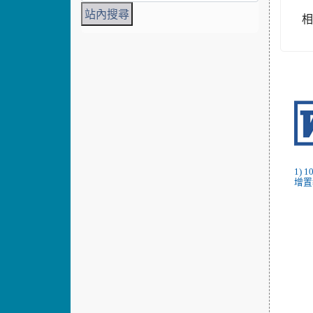
1)
增置