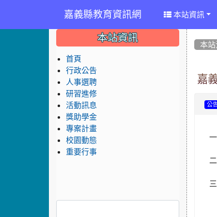
嘉義縣教育資訊網
本站資訊
:::
:::
:::
本站資訊
本站
首頁
行政公告
嘉
人事選聘
研習進修
活動訊息
公
獎助學金
專案計畫
一
校園動態
重要行事
二
三