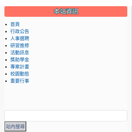
:::
本站資訊
首頁
行政公告
人事選聘
研習進修
活動訊息
獎助學金
專案計畫
校園動態
重要行事