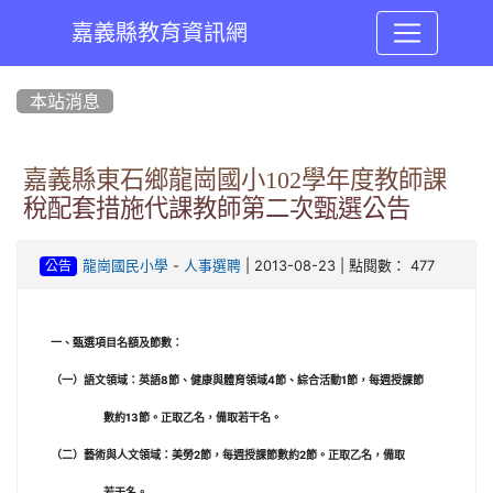
嘉義縣教育資訊網
:::
本站消息
嘉義縣東石鄉龍崗國小102學年度教師課
稅配套措施代課教師第二次甄選公告
-
| 2013-08-23 | 點閱數： 477
龍崗國民小學
人事選聘
公告
一、甄選項目名額及節數：
（一）語文領域：英語
8節、健康與體育領域4節、綜合活動1節，每週授課節
數約
13節。正取乙名，備取若干名。
（二）藝術與人文領域：美勞
2節，
每週授課節數約
2
節。正取乙名，備取
若干名。