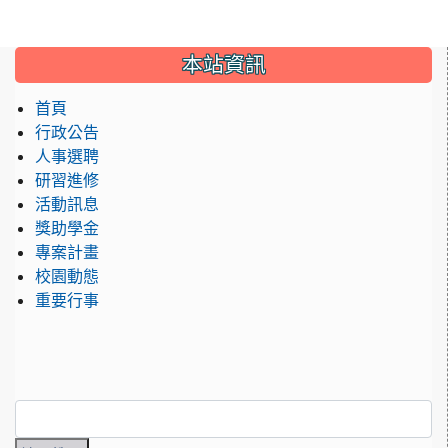
:::
本站資訊
首頁
行政公告
人事選聘
研習進修
活動訊息
獎助學金
專案計畫
校園動態
重要行事