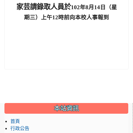
家芸
請錄取人員於
102
年
8
月
14
日（星
期三）上午
12
時前向本校人事報到
:::
本站資訊
首頁
行政公告