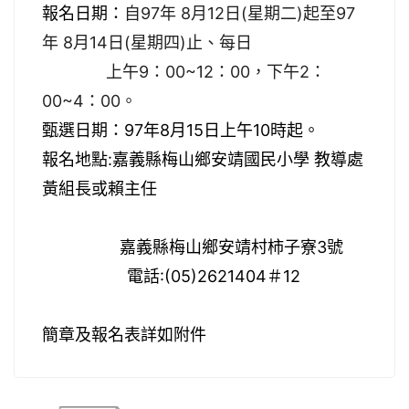
報名日期：
自
97年 8月12日(星期二)起至97
年 8月14日(星期四)止、
每日
上午
9：00~12：00，下午2：
00~4：00。
甄選日期：97年8月15日上午10時起。
報名地點:嘉義縣梅山鄉安靖國民小學 教導處
黃組長或賴主任
嘉義縣梅山鄉安靖村柿子寮
3
號
電話
:(05)2621404
＃12
簡章及報名表詳如附件