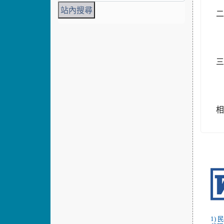
1
1
1)