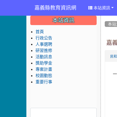
嘉義縣教育資訊網
本站資訊
:::
:::
:::
本站資訊
本站
首頁
行政公告
嘉
人事選聘
研習進修
活動訊息
民
獎助學金
專案計畫
校園動態
重要行事
(
(