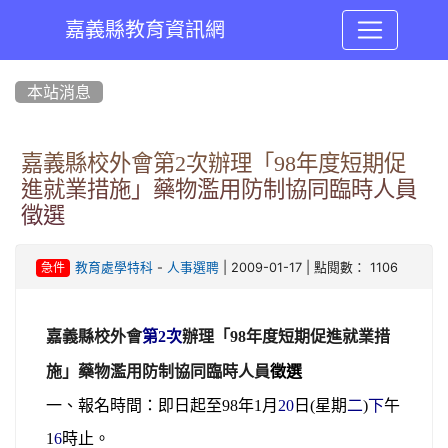
嘉義縣教育資訊網
:::
本站消息
嘉義縣校外會第2次辦理「98年度短期促
進就業措施」藥物濫用防制協同臨時人員
徵選
-
| 2009-01-17 | 點閱數： 1106
教育處學特科
人事選聘
急件
嘉義縣校外會
第
2
次
辦理「
98
年度短期促進就業措
施」藥物濫用防制協同臨時人員
徵選
一、報名時間：即日起至
98
年
1
月
20
日
(
星期
二
)
下
午
1
6
時止。