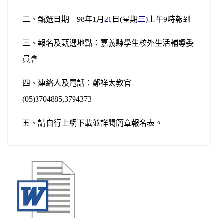
二、甄選日期：
98
年
1
月
21
日
(
星期
三
)
上午
9
時報到
三、報名及甄選地點：嘉義縣學生校外生活輔導委
員會
四、連絡人及電話：鄭祥太教官
(05)3704885,3794373
五、請自行上網下載並詳閱簡章報名表。