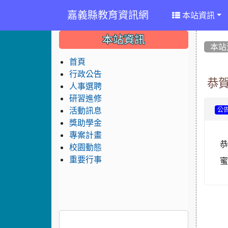
嘉義縣教育資訊網
本站資訊
:::
:::
:::
本站資訊
本站
首頁
行政公告
恭
人事選聘
研習進修
活動訊息
公
獎助學金
專案計畫
校園動態
重要行事