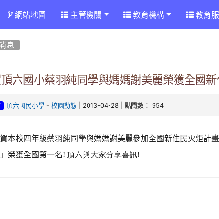
網站地圖
主管機關
教育機構
教育服
消息
賀頂六國小蔡羽純同學與媽媽謝美麗榮獲全國新
-
| 2013-04-28 | 點閱數： 954
頂六國民小學
校園動態
告
恭賀本校四年級蔡羽純同學與媽媽謝美麗參加全國新住民火炬計
蜜」榮獲全國第一名
! 頂六與大家分享喜訊!