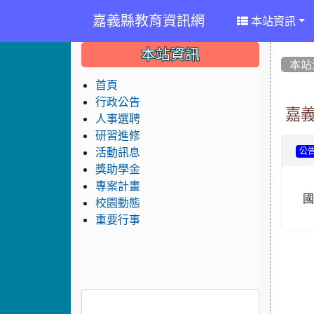
嘉義縣教育資訊網
本站資訊
:::
:::
:::
本站資訊
本站
首頁
行政公告
嘉
人事選聘
研習進修
活動訊息
公
獎助學金
專案計畫
國
校園動態
重要行事