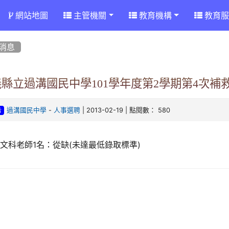
網站地圖
主管機關
教育機構
教育服
消息
義縣立過溝國民中學101學年度第2學期第4次
-
| 2013-02-19 | 點閱數： 580
過溝國民中學
人事選聘
告
文科老師1名：從缺(未達最低錄取標準)