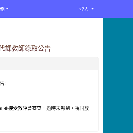
務
登入
期代課教師錄取公告
告
:
到
並接受教評會審查
，逾時未報到，視同放