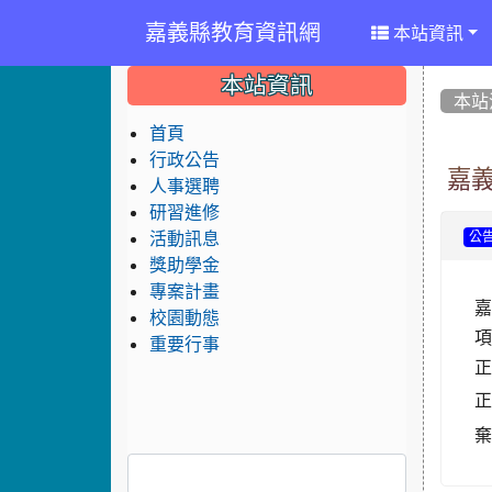
嘉義縣教育資訊網
本站資訊
:::
:::
:::
本站資訊
本站
首頁
行政公告
嘉
人事選聘
研習進修
活動訊息
公
獎助學金
專案計畫
校園動態
重要行事
正