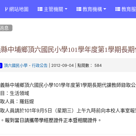
網站地圖
主管機關
教育機構
教育服
消息
義縣中埔鄉頂六國民小學101學年度第1學期長
-
| 2012-09-04 | 點閱數： 584
頂六國民小學
行政公告
告
嘉義縣中埔鄉頂六國民小學
101學年度第1學期長期代課教師
錄取公
項目：生活領域
正取人員：羅鈺媞
取人員請於101年9月5日（星期三）上午九時前向本校人事室報
棄。
報到當日請攜帶學經歷證件正本暨相關證件。