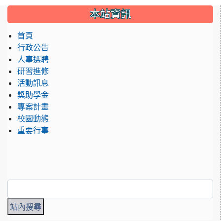
:::
本站資訊
首頁
行政公告
人事選聘
研習進修
活動訊息
獎助學金
專案計畫
校園動態
重要行事