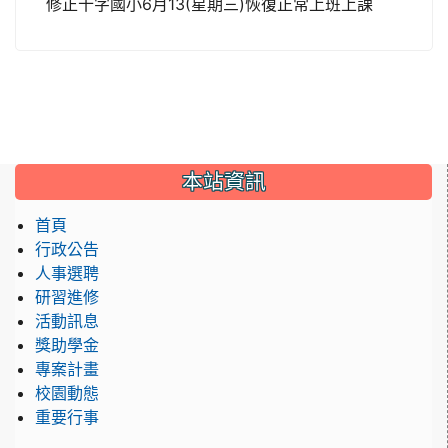
修正十字國小6月13(星期三)恢復正常上班上課
:::
本站資訊
首頁
行政公告
人事選聘
研習進修
活動訊息
獎助學金
專案計畫
校園動態
重要行事