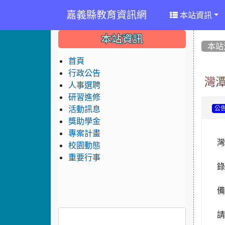
嘉義縣教育資訊網
本站資訊
:::
:::
:::
本站資訊
本站
首頁
行政公告
灣
人事選聘
研習進修
活動訊息
公
獎助學金
專案計畫
灣
校園動態
重要行事
錄
備
請