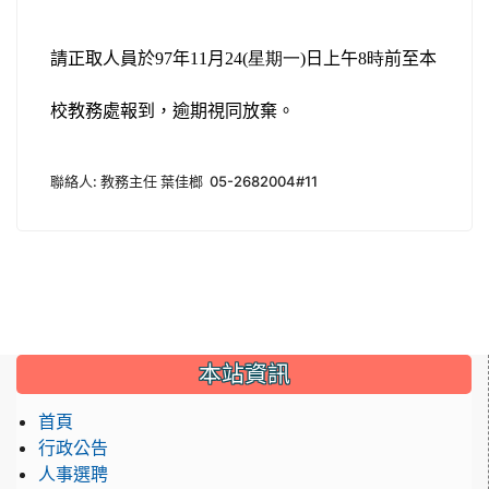
請正取人員於
97
年
11
月
24(星期一)
日上午
8時
前至本
校教務處報到，逾期視同放棄。
聯絡人: 教務主任 葉佳榔 05-2682004#11
:::
本站資訊
首頁
行政公告
人事選聘