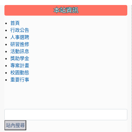
:::
本站資訊
首頁
行政公告
人事選聘
研習進修
活動訊息
獎助學金
專案計畫
校園動態
重要行事