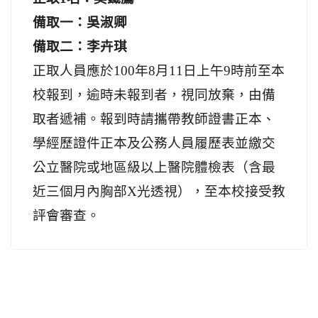
備取一：吳淑卿
備取二：李卉琪
正取人員應於
100
年
8
月
11
日上
午
9
時前
至本
校報到，逾時未報到者，視同放棄，由備
取者遞補。報到時請攜帶教師證書正本、
學經歷證件正本及公務人員履歷表並繳交
公立醫院或地區級以上醫院體檢表（含最
近三個月內胸部
X
光透視），至本校接受教
評會審查。