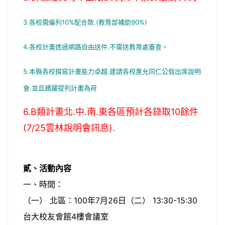
3.各校需編列10%配合款.(教育部補助90%)
4.各校計畫透過網路自由送件.不需送教育處審查。
5.本縣各校撰寫計畫能力卓越.建請各校惠允同仁公假出席說明
會.並且踴躍提列計畫為荷
6.B類計畫北.中.南.東各區預計各錄取10餘件
(7/25雲林說明會訊息).
貳、活動內容
一、時間：
（一） 北區：100年7月26日（二） 13:30-15:30
台大校友會館4樓會議室