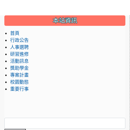
:::
本站資訊
首頁
行政公告
人事選聘
研習進修
活動訊息
獎助學金
專案計畫
校園動態
重要行事