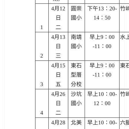
4月12
圓崇
下午13：20-
竹
日
國小
14：50
1
二
4月13
南靖
早上9：00
水
日
國小
-11：00
2
三
4月15
東石
早上9：00
東
日
型厝
-11：00
3
五
分校
4月26
沙坑
早上10：00-
竹
日
國小
12：00
4
二
4月28
北美
早上10：00-
六