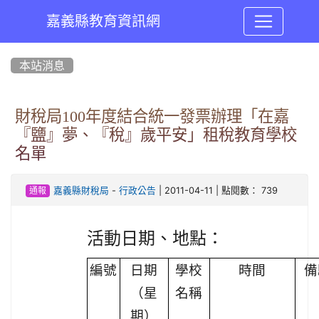
嘉義縣教育資訊網
:::
本站消息
財稅局100年度結合統一發票辦理「在嘉
『鹽』夢、『稅』歲平安」租稅教育學校
名單
-
| 2011-04-11 | 點閱數： 739
嘉義縣財稅局
行政公告
通報
活動日期、地點：
編號
日期
學校
時間
備
（星
名稱
期）