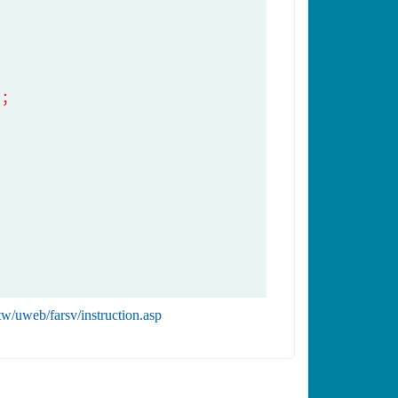
；
.tw/uweb/farsv/instruction.asp