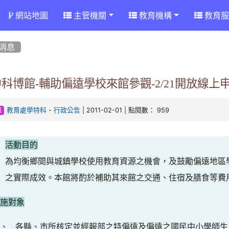
網站地圖
主管機關
教育機構
教育服
消息
科博館-輔助偏遠學校來館參觀-2/21開放線上
-
| 2011-02-01 | 點閱數： 959
教育處學特科
行政公告
報
活動目的
為均衡鄉間與城鎮學校使用教育資源之機會，及鼓勵偏遠地區
之實際成效。本館將酌於補助其來館之交通、住宿及膳食等
實施對象
一、
各縣、市所核定並經報部之特偏遠及偏遠之國民中小學師生