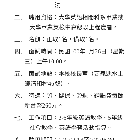
法
二、
聘用資格：大學英語相關科系畢業或
大學畢業英檢中高級以上程度者。
三、
名額：正取
1
名，備取
1
名。
四、
面試時間：
民國
100
年
1
月
26
日
（星期
三）上午
10:00
。
五、
面試地點：本校校長室（嘉義縣水上
鄉靖和村
46
號）。
六、
待遇：勞、健保、勞退、鐘點費每節
新台幣
260
元。
七、
工作項目：
3-6
年級英語教學、
5
年級
社會教學、英語學藝活動指導。
八、
聘用期間：
100.02.14
至
100.06.30