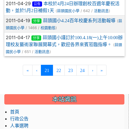
2011-04-29
本校於4月24日辦理創校百週年慶祝活
公告
動，並於5月2日補假1天
(
/ 642 /
)
蒜頭國民小學
活動訊息
2011-04-19
蒜頭國小4.24百年校慶系列活動報導
(
蒜
分享
/ 1466 /
)
頭國民小學
校園動態
2011-04-17
蒜頭國小謹訂於100.4.18(一)上午10:00辦
分享
理校友藝術家聯展開幕式，歡迎各界來賓蒞臨指導。
(
蒜頭
/ 651 /
)
國民小學
活動訊息
(current)
«
‹
21
22
23
24
›
»
:::
本站資訊
首頁
行政公告
人事選聘