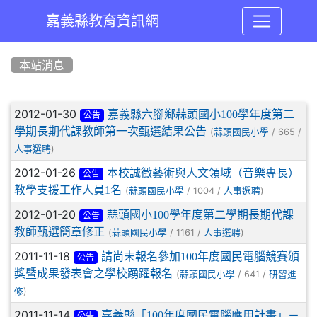
嘉義縣教育資訊網
:::
本站消息
文章列表
2012-01-30
嘉義縣六腳鄉蒜頭國小100學年度第二
公告
學期長期代課教師第一次甄選結果公告
(
/ 665 /
蒜頭國民小學
)
人事選聘
2012-01-26
本校誠徵藝術與人文領域（音樂專長）
公告
教學支援工作人員1名
(
/ 1004 /
)
蒜頭國民小學
人事選聘
2012-01-20
蒜頭國小100學年度第二學期長期代課
公告
教師甄選簡章修正
(
/ 1161 /
)
蒜頭國民小學
人事選聘
2011-11-18
請尚未報名參加100年度國民電腦競賽頒
公告
獎暨成果發表會之學校踴躍報名
(
/ 641 /
蒜頭國民小學
研習進
)
修
2011-11-14
嘉義縣「100年度國民電腦應用計畫」－
公告