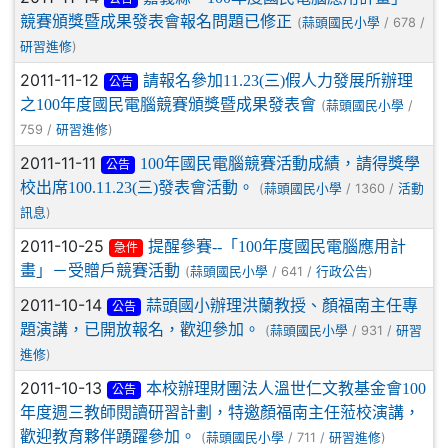
競賽頒獎暨成果發表會報名問題已修正
(
/ 678 /
蒜頭國民小學
)
研習進修
2011-11-12
請報名參加11.23(三)假人力發展所辦理
公告
之100年度國民電腦競賽頒獎暨成果發表會
(
/
蒜頭國民小學
759 /
)
研習進修
2011-11-11
100年國民電腦競賽活動成績，請得獎學
公告
校出席100.11.23(三)發表會活動。
(
/ 1360 /
蒜頭國民小學
活動
)
訊息
2011-10-25
提醒參賽--「100年度國民電腦應用計
急件
畫」－受贈戶競賽活動
(
/ 641 /
)
蒜頭國民小學
行政公告
2011-10-14
蒜頭國小辦理洪蘭教授、顏福南主任專
公告
題演講，已開放報名，歡迎參加。
(
/ 931 /
蒜頭國民小學
研習
)
進修
2011-10-13
本校辦理財團法人溫世仁文教基金會100
公告
年度週三教師閱讀研習計劃，特邀顏福南主任蒞校演講，
歡迎教育夥伴踴躍參加。
(
/ 711 /
)
蒜頭國民小學
研習進修