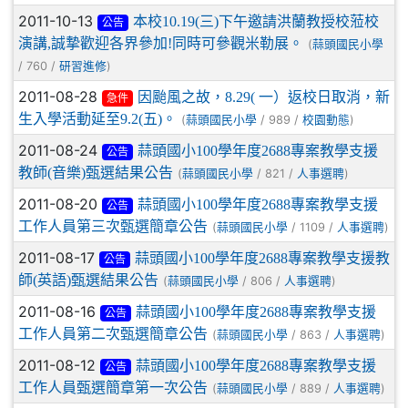
2011-10-13
本校10.19(三)下午邀請洪蘭教授校蒞校
公告
演講,誠摯歡迎各界參加!同時可參觀米勒展。
(
蒜頭國民小學
/ 760 /
)
研習進修
2011-08-28
因颱風之故，8.29( 一）返校日取消，新
急件
生入學活動延至9.2(五)。
(
/ 989 /
)
蒜頭國民小學
校園動態
2011-08-24
蒜頭國小100學年度2688專案教學支援
公告
教師(音樂)甄選結果公告
(
/ 821 /
)
蒜頭國民小學
人事選聘
2011-08-20
蒜頭國小100學年度2688專案教學支援
公告
工作人員第三次甄選簡章公告
(
/ 1109 /
)
蒜頭國民小學
人事選聘
2011-08-17
蒜頭國小100學年度2688專案教學支援教
公告
師(英語)甄選結果公告
(
/ 806 /
)
蒜頭國民小學
人事選聘
2011-08-16
蒜頭國小100學年度2688專案教學支援
公告
工作人員第二次甄選簡章公告
(
/ 863 /
)
蒜頭國民小學
人事選聘
2011-08-12
蒜頭國小100學年度2688專案教學支援
公告
工作人員甄選簡章第一次公告
(
/ 889 /
)
蒜頭國民小學
人事選聘