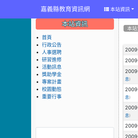
嘉義縣教育資訊網
本站資訊
:::
:::
:::
本站資訊
本站
首頁
行政公告
文
2009
人事選聘
研習進修
2009
活動訊息
2009
獎助學金
)
息
專案計畫
2009
校園動態
重要行事
)
息
2009
)
息
2009
2009