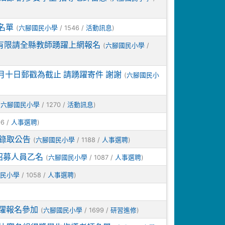
名單
(
/ 1546 /
)
六腳國民小學
活動訊息
額有限請全縣教師踴躍上網報名
(
/
六腳國民小學
月十日郵戳為截止 請踴躍寄件 謝謝
(
六腳國民小
(
/ 1270 /
)
六腳國民小學
活動訊息
06 /
)
人事選聘
錄取公告
(
/ 1188 /
)
六腳國民小學
人事選聘
招募人員乙名
(
/ 1087 /
)
六腳國民小學
人事選聘
/ 1058 /
)
國民小學
人事選聘
躍報名參加
(
/ 1699 /
)
六腳國民小學
研習進修