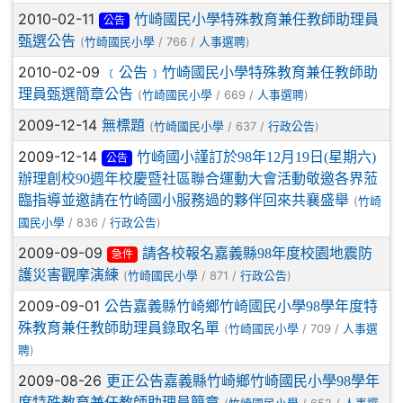
2010-02-11
竹崎國民小學特殊教育兼任教師助理員
公告
甄選公告
(
/ 766 /
)
竹崎國民小學
人事選聘
2010-02-09
﹝公告﹞竹崎國民小學特殊教育兼任教師助
理員甄選簡章公告
(
/ 669 /
)
竹崎國民小學
人事選聘
2009-12-14
無標題
(
/ 637 /
)
竹崎國民小學
行政公告
2009-12-14
竹崎國小謹訂於98年12月19日(星期六)
公告
辦理創校90週年校慶暨社區聯合運動大會活動敬邀各界蒞
臨指導並邀請在竹崎國小服務過的夥伴回來共襄盛舉
(
竹崎
/ 836 /
)
國民小學
行政公告
2009-09-09
請各校報名嘉義縣98年度校園地震防
急件
護災害觀摩演練
(
/ 871 /
)
竹崎國民小學
行政公告
2009-09-01
公告嘉義縣竹崎鄉竹崎國民小學98學年度特
殊教育兼任教師助理員錄取名單
(
/ 709 /
竹崎國民小學
人事選
)
聘
2009-08-26
更正公告嘉義縣竹崎鄉竹崎國民小學98學年
度特殊教育兼任教師助理員簡章