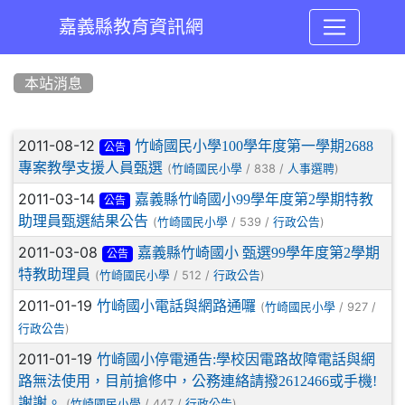
嘉義縣教育資訊網
:::
本站消息
文章列表
2011-08-12
竹崎國民小學100學年度第一學期2688
公告
專案教學支援人員甄選
(
/ 838 /
)
竹崎國民小學
人事選聘
2011-03-14
嘉義縣竹崎國小99學年度第2學期特教
公告
助理員甄選結果公告
(
/ 539 /
)
竹崎國民小學
行政公告
2011-03-08
嘉義縣竹崎國小 甄選99學年度第2學期
公告
特教助理員
(
/ 512 /
)
竹崎國民小學
行政公告
2011-01-19
竹崎國小電話與網路通囉
(
/ 927 /
竹崎國民小學
)
行政公告
2011-01-19
竹崎國小停電通告:學校因電路故障電話與網
路無法使用，目前搶修中，公務連絡請撥2612466或手機!
謝謝。
(
/ 447 /
)
竹崎國民小學
行政公告