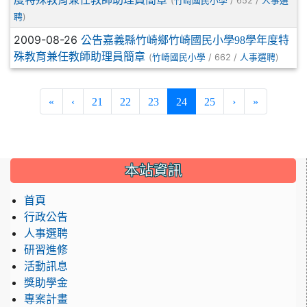
(
/ 652 /
竹崎國民小學
人事選
)
聘
2009-08-26
公告嘉義縣竹崎鄉竹崎國民小學98學年度特
殊教育兼任教師助理員簡章
(
/ 662 /
)
竹崎國民小學
人事選聘
(current)
«
‹
21
22
23
24
25
›
»
:::
本站資訊
首頁
行政公告
人事選聘
研習進修
活動訊息
獎助學金
專案計畫