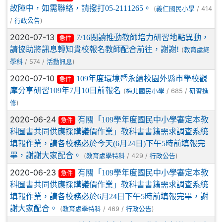
故障中，如需聯絡，請撥打05-2111265。
(
/ 414
義仁國民小學
/
)
行政公告
2020-07-13
7/16閱讀推動教師培力研習地點異動，
急件
請協助將訊息轉知貴校報名教師配合前往，謝謝!
(
教育處終
/ 574 /
)
學科
活動訊息
2020-07-10
109年度環境暨永續校園外縣市學校觀
急件
摩分享研習109年7月10日前報名
(
/ 685 /
梅北國民小學
研習進
)
修
2020-06-24
有關「109學年度國民中小學審定本教
急件
科圖書共同供應採購議價作業」教科書書籍需求調查系統
填報作業，請各校務必於今天(6月24日)下午5時前填報完
畢，謝謝大家配合。
(
/ 429 /
)
教育處學特科
行政公告
2020-06-23
有關「109學年度國民中小學審定本教
急件
科圖書共同供應採購議價作業」教科書書籍需求調查系統
填報作業，請各校務必於6月24日下午5時前填報完畢，謝
謝大家配合。
(
/ 469 /
)
教育處學特科
行政公告