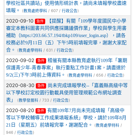
學校社區共讀站」使用情形統計表，請尚未填報學校盡速
填報。
(
/ 607 /
)
教育處終學科
行政公告
2020-09-10
【提醒】有關「109學年度國民中小學
急件
審定本教科圖書共同供應採購議價作業」學校與學生用書
補助（https://203.66.57.194/tbkp109/user_login.asp），請各
校務必於9月11日（五）下午5時前填報完畢，謝謝大家配
合。
(
/ 631 /
)
教育處學特科
行政公告
2020-09-02
稽催有關本縣教育處執行109年「暑期
急件
保護青少年-青春專案」執行重點工作計畫1案，請盡速於
9/2(三)下午3時前上傳資料。
(
/ 656 /
)
教育處學特科
行政公告
2020-08-30
尚未完成填報學校--「嘉義縣高級中等
急件
以下學校訂定校園行動載具使用管理規範公布網址調查
表」
(
/ 733 /
)
教學發展科
行政公告
2020-08-20
有關109年7月尚未完成填報「高級中
急件
等以下學校輔導工作成果填報系統」學校，請於109年8月
21日（星期五）前填報完畢，謝謝配合。
(
/
教育處學特科
946 /
)
行政公告