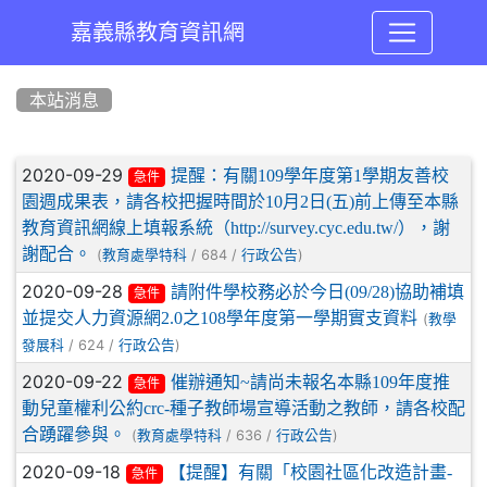
嘉義縣教育資訊網
:::
本站消息
文章列表
2020-09-29
提醒：有關109學年度第1學期友善校
急件
園週成果表，請各校把握時間於10月2日(五)前上傳至本縣
教育資訊網線上填報系統（http://survey.cyc.edu.tw/），謝
謝配合。
(
/ 684 /
)
教育處學特科
行政公告
2020-09-28
請附件學校務必於今日(09/28)協助補填
急件
並提交人力資源網2.0之108學年度第一學期實支資料
(
教學
/ 624 /
)
發展科
行政公告
2020-09-22
催辦通知~請尚未報名本縣109年度推
急件
動兒童權利公約crc-種子教師場宣導活動之教師，請各校配
合踴躍參與。
(
/ 636 /
)
教育處學特科
行政公告
2020-09-18
【提醒】有關「校園社區化改造計畫-
急件