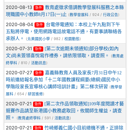
2020-08-13
教育處徵求借調教學發展科服務之本縣
急件
現職國中小教師8月17日(一)止
(
/ 924 /
)
教學發展科
行政公告
2020-08-04
台電停電通知：本校上午九點到下午
急件
五點將停電，使用網路電話故電話不通，有要事請聯絡各
承辦人。
(
/ 982 /
)
北美國民小學
校園動態
2020-07-31
[第二次逾期未領通知]部分學校(如內
急件
文)尚未簽領喜悅寫作禮券，請依限領取，請查照。
(
教育處
/ 810 /
)
終學科
活動訊息
2020-07-27
嘉義縣教育人員及家長7月31日中午12
急件
時前連結報名參加「十二年國教課程綱要(總綱)國民中小
學階段家長宣導核心講師培訓計畫」第二梯次研習
(
教學發
/ 654 /
)
展科
研習進修
2020-07-21
[第二次作品領取通知]109年度閱讀才藝
急件
競賽作品請至新港國小教務處取回，攸關師生權益，請查
照。
(
/ 591 /
)
教育處終學科
活動訊息
2020-07-21
竹崎鄉義仁國小目前總機不通，正排除
急件