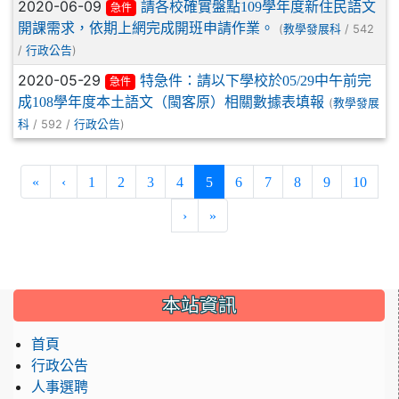
2020-06-09
請各校確實盤點109學年度新住民語文
急件
開課需求，依期上網完成開班申請作業。
(
/ 542
教學發展科
/
)
行政公告
2020-05-29
特急件：請以下學校於05/29中午前完
急件
成108學年度本土語文（閩客原）相關數據表填報
(
教學發展
/ 592 /
)
科
行政公告
(current)
«
‹
1
2
3
4
5
6
7
8
9
10
›
»
:::
本站資訊
首頁
行政公告
人事選聘