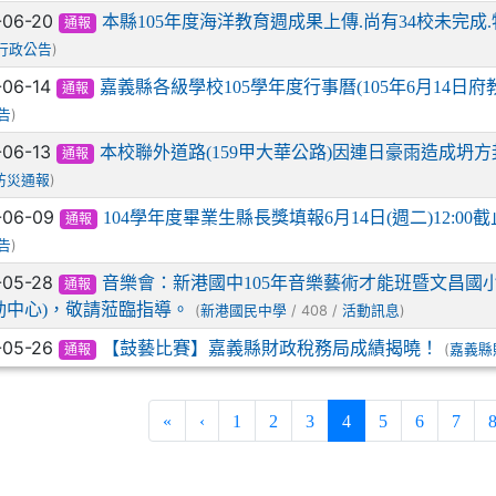
-06-20
本縣105年度海洋教育週成果上傳.尚有34校未完成.特
通報
)
行政公告
-06-14
嘉義縣各級學校105學年度行事曆(105年6月14日府教學
通報
)
告
-06-13
本校聯外道路(159甲大華公路)因連日豪雨造成坍方
通報
)
防災通報
-06-09
104學年度畢業生縣長獎填報6月14日(週二)12:00截止(
通報
)
告
-05-28
音樂會：新港國中105年音樂藝術才能班暨文昌國小
通報
動中心)，敬請蒞臨指導。
(
/ 408 /
)
新港國民中學
活動訊息
-05-26
【鼓藝比賽】嘉義縣財政稅務局成績揭曉！
(
嘉義縣
通報
(current)
«
‹
1
2
3
4
5
6
7