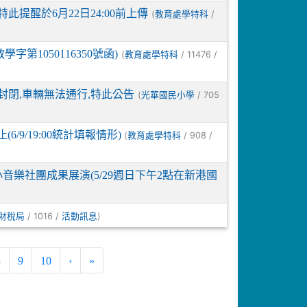
此提醒於6月22日24:00前上傳
(
/
教育處學特科
字第1050116350號函)
(
/ 11476 /
教育處學特科
封閉,車輛無法通行,特此公告
(
/ 705
光華國民小學
6/9/19:00統計填報情形)
(
/ 908 /
教育處學特科
音樂社團成果展演(5/29週日下午2點在新港國
/ 1016 /
)
財稅局
活動訊息
8
9
10
›
»