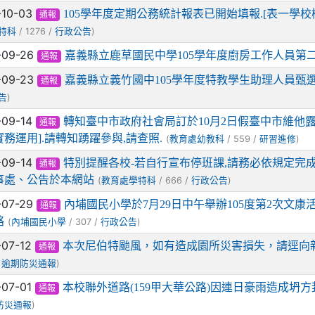
-10-03
105學年度定期公務統計報表已開始填報.[表一學校概況
通報
/ 1276 /
)
特科
行政公告
-09-26
嘉義縣立鹿草國民中學105學年度廚房工作人員第
通報
-09-23
嘉義縣立義竹國中105學年度特教學生助理人員甄
通報
)
告
-09-14
轉知臺中市政府社會局訂於10月2日假臺中市維他
通報
務運用].請轉知踴躍參與,請查照.
(
/ 559 /
)
教育處幼教科
研習進修
-09-14
特別提醒各校-若自行宣布停班課,請務必依規定完
通報
事處、公告於本網站
(
/ 666 /
)
教育處學特科
行政公告
-07-29
內埔國民小學於7月29日中午舉辦105度第2次文
通報
絡
(
/ 307 /
)
內埔國民小學
行政公告
-07-12
本次尼伯特颱風，如有造成園所災害損失，請逕向
通報
/
)
逾期防災通報
-07-01
本校聯外道路(159甲大華公路)因連日豪雨造成坍方
通報
)
防災通報