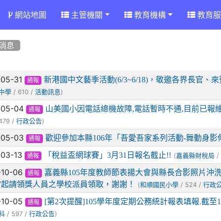
網站地圖
主管機關
教育機構
教育服
消息
章列表
-05-31
新港國中文藝季活動(6/3~6/18)，敬邀各界長
通報
/ 610 /
)
中學
活動訊息
-05-04
山美國小因電話總機故障,電話暫時不通,目前已報
通報
479 /
)
行政公告
-05-03
歡迎參加本縣106年「吾愛吾家系列活動-舞動身影
通報
-03-13
「稅益盃網球賽」3月31日報名截止!!
(
/
嘉義縣財稅局
通報
-10-06
嘉義縣105年度教師節表揚大會與縣長合影照片沖洗
通報
0/7起請領獎人員之學校派員領取，謝謝！
(
/ 524 /
和順國民小學
行政
-10-05
[第2次提醒]105學年度定期公務統計報表填報.截至10/0
通報
/ 597 /
)
科
行政公告