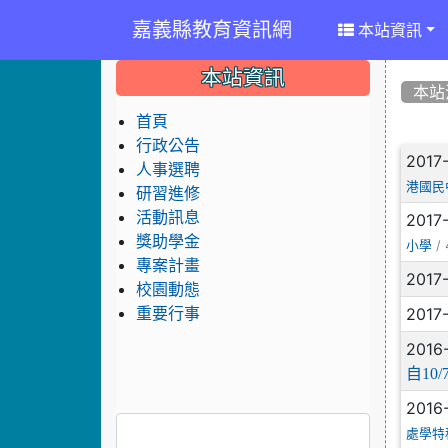
嘉義縣教育資訊網
本站資訊
:::
:::
:::
本站資訊
本站
首頁
行政公告
文
2017
人事選聘
港國民
研習進修
活動訊息
2017
獎助學金
/ 
小學
專案計畫
2017
校園動態
2017
重要行事
2016
自1
2016
處學特