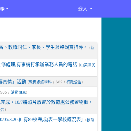
務
登入
官、來賓、教職同仁、家長、學生蒞臨觀賞指導。
(
新
維修處理,有事請打承辦業務人員的電話
(
山美國民
傳真情」活動
(
/ 662 /
)
教育處終學科
行政公告
 565 /
)
活動訊息
完成，10/7將照片放置於教育處公務置物櫃，
)
公告
5/8:20.計有89校完成[表一學校概況表].
(
教育