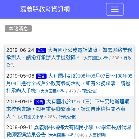
嘉義縣教育資訊網
:::
本站消息
文章列表
2019-06-24
大有國小公務電話故障，如需聯絡業務
公告
承辦人，請撥打承辦人手機號碼。
(
/ 338 /
大有國民小學
行政
)
公告
2019-05-06
大有國小訂於108年05月07日～108年05
公告
月08日進行全校戶外教育參訪活動，如有公務聯繫，請撥
打承辦人手機!
(
/ 478 /
)
大有國民小學
行政公告
2019-01-16
大有國小於1/16（三）下午異地辦理期
公告
末校務會議，如有重要聯繫事項，請逕自連絡相關承辦
人。
(
/ 286 /
)
大有國民小學
行政公告
2018-09-11
嘉義縣中埔鄉大有國民小學107學年長期代理
教師甄選結果公告
(
/ 846 /
)
大有國民小學
人事選聘