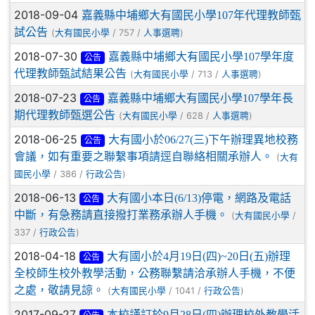
2018-09-04
嘉義縣中埔鄉大有國民小學107年代理教師甄
試公告
(
/ 757 /
)
大有國民小學
人事選聘
2018-07-30
嘉義縣中埔鄉大有國民小學107學年度
公告
代理教師甄試結果公告
(
/ 713 /
)
大有國民小學
人事選聘
2018-07-23
嘉義縣中埔鄉大有國民小學107學年長
公告
期代理教師甄選公告
(
/ 628 /
)
大有國民小學
人事選聘
2018-06-25
大有國小於06/27(三)下午辦理異地校務
公告
會議，如有重要之聯繫事項請逕自聯絡相關承辦人。
(
大有
/ 386 /
)
國民小學
行政公告
2018-06-13
大有國小本日(6/13)停電，網路及電話
公告
中斷，有急務請直接撥打業務承辦人手機。
(
/
大有國民小學
337 /
)
行政公告
2018-04-18
大有國小於4月19日(四)~20日(五)辦理
公告
全校師生校外教學活動，公務聯繫請洽承辦人手機，不便
之處，敬請見諒。
(
/ 1041 /
)
大有國民小學
行政公告
2017-09-27
本校謹訂於9月28日(四)辦理校外教學活