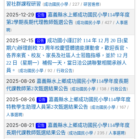
習社群課程研習
(
/ 227 /
)
成功國民小學
研習進修
2025-12-29
嘉義縣水上鄉成功國民小學114學年度
公告
第2學期長期代理教師甄選公告
(
/ 427 /
成功國民小學
人事選
)
聘
2025-12-15
成功國小謹訂於 114 年 12 月 20 日(星
公告
期六)辦理創校 73 周年校慶暨體適能運動會，歡迎長官、
各界來賓、校友、家長及社區人士蒞臨指導，並於 12 月
22 日（星期一）補假一天，當日洽公請聯繫相關承辦人
員。
(
/ 92 /
)
成功國民小學
行政公告
2025-08-26
嘉義縣水上鄉成功國民小學114學年度長期
代課教師第2次甄選結果公告
(
/ 138 /
)
成功國民小學
行政公告
2025-08-26
嘉義縣水上鄉成功國民小學114學年度
公告
特教學生助理人員第2次甄選結果公告
(
/ 167 /
成功國民小學
)
人事選聘
2025-08-21
嘉義縣水上鄉成功國民小學114學年度
公告
長期代課教師甄選結果公告
(
/ 235 /
)
成功國民小學
人事選聘