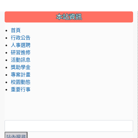
:::
本站資訊
首頁
行政公告
人事選聘
研習進修
活動訊息
獎助學金
專案計畫
校園動態
重要行事