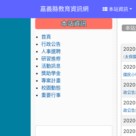
嘉義縣教育資訊網
本站資訊
:::
:::
:::
本站資訊
本站
首頁
行政公告
文
2020
人事選聘
(
太保
研習進修
活動訊息
2020
獎助學金
國民小
專案計畫
2020
校園動態
政公告
重要行事
2020
政公告
2020
2020